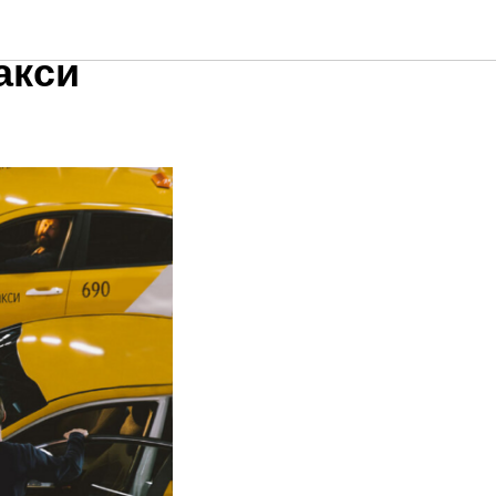
парком —
акси