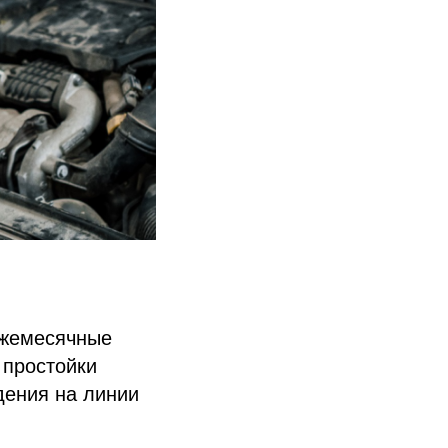
Ежемесячные
 простойки
дения на линии