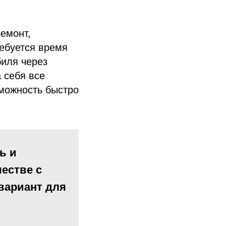
емонт,
ребуется время
иля через
 себя все
зможность быстро
ь и
естве с
вариант для