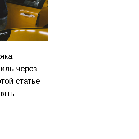
няка
биль через
этой статье
нять