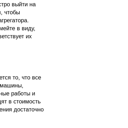
стро выйти на
, чтобы
агрегатора.
мейте в виду,
ветствует их
тся то, что все
 машины,
тные работы и
дят в стоимость
жения достаточно