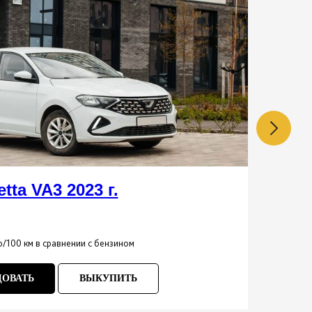
etta VA3 2023 г.
• АК
• Объ
 р/100 км в сравнении с бензином
• Авт
ДОВАТЬ
ВЫКУПИТЬ