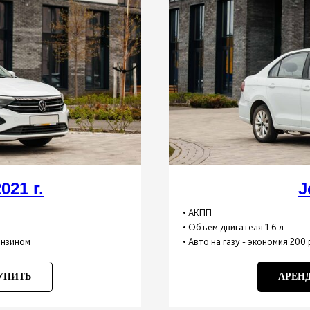
021 г.
J
• АКПП
• Объем двигателя 1.6 л
бензином
• Авто на газу - экономия 200
УПИТЬ
АРЕН