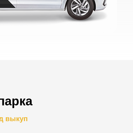
парка
д выкуп