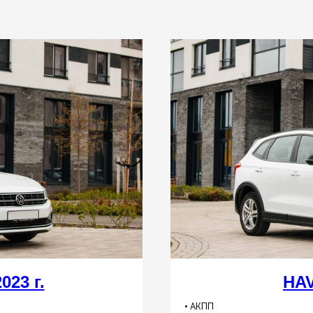
023 г.
HAV
• АКПП