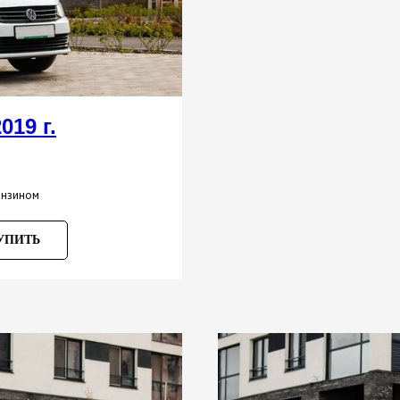
019 г.
Volks
• АКПП/МКПП
• Объем двигателя 1.6 л
бензином
• Авто на газу - экономия 200 
УПИТЬ
АРЕН